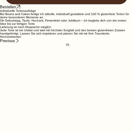
Bestellen
individuelle Tortenaufträge
Bei Beans and Cakes fertige ich stilvolle, individuell gestaltete und 100 % glutenfreie Torten für
deine besonderen Momente an.
Ob Geburtstag, Taufe, Hochzeit, Firmenfeier oder Jubiläum – ich begleite dich von der ersten
Idee bis zur fertigen Torte.
Lieferung ist nach Absprache möglich.
Jede Torte ist ein Unikat und wird mit höchster Sorgfalt und den besten glutenfreien Zutaten
handgefertigt. Lassen Sie sich inspirieren und planen Sie mit mir Ihre Traumtorte.
Hochzeitstorten
Previous
01