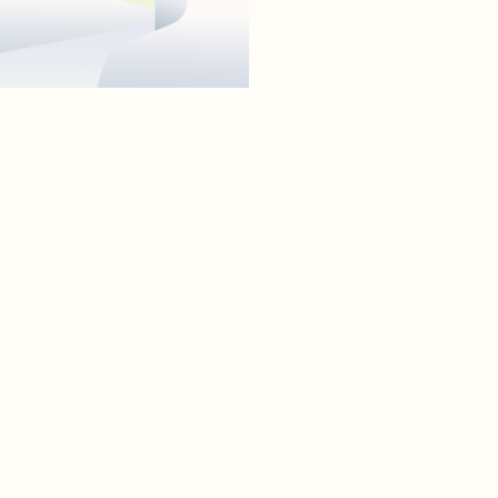
09
IMG_20220910_083531.jpg